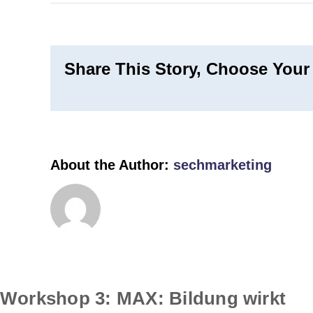
W
3
B
Share This Story, Choose Your
w
About the Author:
sechmarketing
Workshop 3: MAX: Bildung wirkt