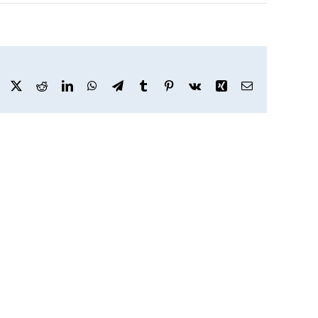
Facebook
X
Reddit
LinkedIn
WhatsApp
Telegram
Tumblr
Pinterest
Vk
Xing
Email