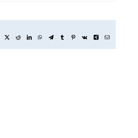
Facebook
X
Reddit
LinkedIn
WhatsApp
Telegram
Tumblr
Pinterest
Vk
Xing
Email