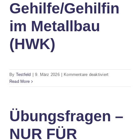
Gehilfe/Gehilfin
im Metallbau
(HWK)
für
By
Testfeld
|
9. März 2026
|
Kommentare deaktiviert
Gehilfe/Gehilfin
Read More
im
Metallbau
(HWK)
Übungsfragen –
NUR FÜR