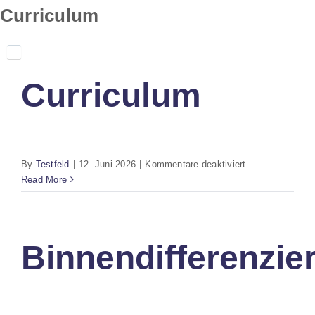
Skip
Curriculum
to
content
Curriculum
für
By
Testfeld
|
12. Juni 2026
|
Kommentare deaktiviert
Curriculum
Read More
Binnendifferenzie