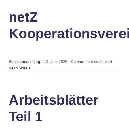
netZ
Kooperationsvere
für
By
sechmarketing
|
10. Juni 2026
|
Kommentare deaktiviert
netZ
Read More
Kooperati
Arbeitsblätter
Teil 1