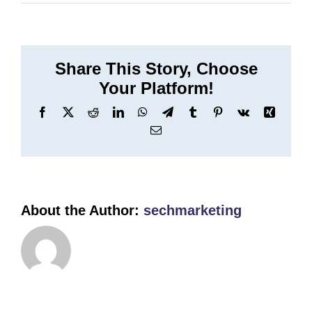
Webansic
Share This Story, Choose
Your Platform!
Facebook
X
Reddit
LinkedIn
WhatsApp
Telegram
Tumblr
Pinterest
Vk
Xing
Email
About the Author:
sechmarketing