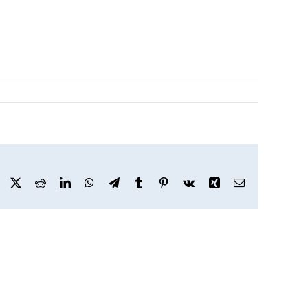
Facebook
X
Reddit
LinkedIn
WhatsApp
Telegram
Tumblr
Pinterest
Vk
Xing
Email