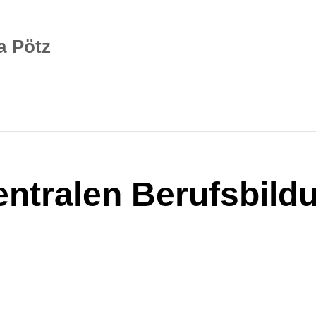
 Pötz
entralen Berufsbild