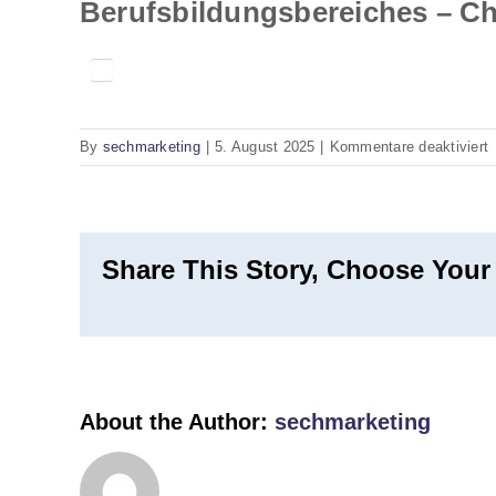
Berufsbildungsbereiches – Chr
f
By
sechmarketing
|
5. August 2025
|
Kommentare deaktiviert
K
e
z
B
Share This Story, Choose Your
–
C
P
About the Author:
sechmarketing