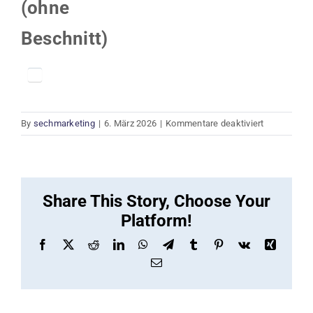
(ohne
Beschnitt)
für
By
sechmarketing
|
6. März 2026
|
Kommentare deaktiviert
Druckdaten
(ohne
Beschnitt)
Share This Story, Choose Your
Platform!
Facebook
X
Reddit
LinkedIn
WhatsApp
Telegram
Tumblr
Pinterest
Vk
Xing
Email