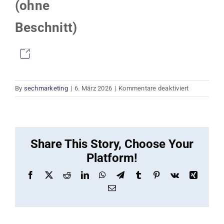
(ohne
Beschnitt)
für
By
sechmarketing
|
6. März 2026
|
Kommentare deaktiviert
Druckdaten
(ohne
Beschnitt)
Share This Story, Choose Your
Platform!
Facebook
X
Reddit
LinkedIn
WhatsApp
Telegram
Tumblr
Pinterest
Vk
Xing
Email