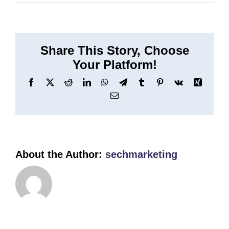
Webansic
Share This Story, Choose
Your Platform!
Facebook
X
Reddit
LinkedIn
WhatsApp
Telegram
Tumblr
Pinterest
Vk
Xing
Email
About the Author:
sechmarketing