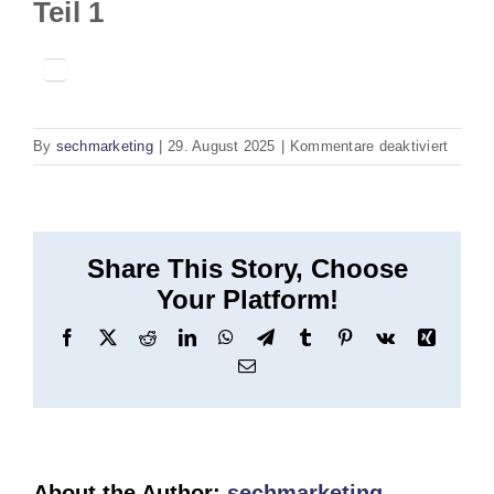
Teil 1
für
By
sechmarketing
|
29. August 2025
|
Kommentare deaktiviert
Arbeits
Teil
1
Share This Story, Choose
Your Platform!
Facebook
X
Reddit
LinkedIn
WhatsApp
Telegram
Tumblr
Pinterest
Vk
Xing
Email
About the Author:
sechmarketing