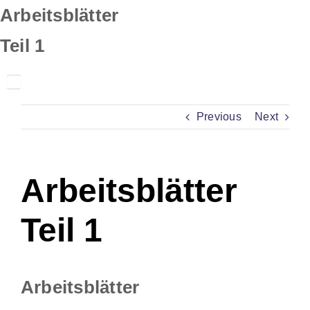
Skip
Arbeitsblätter
to
Teil 1
content
Previous
Next
Arbeitsblätter
Teil 1
Arbeitsblätter